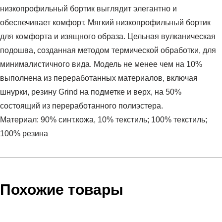
низкопрофильный бортик выглядит элегантно и
обеспечивает комфорт. Мягкий низкопрофильный бортик
для комфорта и изящного образа. Цельная вулканическая
подошва, созданная методом термической обработки, для
минималистичного вида. Модель не менее чем на 10%
выполнена из переработанных материалов, включая
шнурки, резину Grind на подметке и верх, на 50%
состоящий из переработанного полиэстера.
Материал: 90% синт.кожа, 10% текстиль; 100% текстиль;
100% резина
Условия оплаты
Артикул:
DH3160-001
Оставить отзыв
Наименование:
Кеды мужские Nike Court Royale 2
Инструкция по оплате есть в самом конце счета, который
Похожие товары
Better Essential
высылает Вам менеджер.
Пол:
мужской
Обратите внимание, что при не верном заполнении данных
Бренд:
Nike