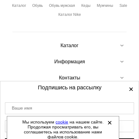
Каталог
Обувь
Обувь мужская
Кеды
Мужчины
Sale
Каталог Nike
Каталог
Информация
Контакты
Подпишись на рассылку
Ваше имя
©
2012-2026 - Sellgroup.ru - все права
защищены.
Мы используем
cookie
на нашем сайте.
E-mail
Продолжая просматривать его, вы
Данный сайт не является интернет магазином и
соглашаетесь на использование нами
не является публичной офертой.
файлов cookie.