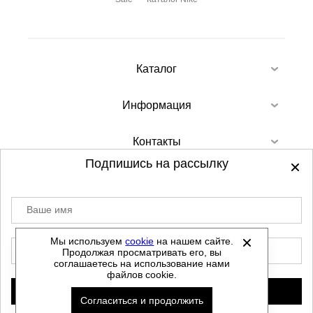
Каталог
Информация
Контакты
Подпишись на рассылку
Ваше имя
©
2012-2026 - Sellgroup.ru - все права
защищены.
Мы используем
cookie
на нашем сайте.
E-mail
Продолжая просматривать его, вы
Данный сайт не является интернет магазином и
соглашаетесь на использование нами
не является публичной офертой.
файлов cookie.
Политика обработки персональных данных
Подписаться
Согласиться и продолжить
Автоматизировано -