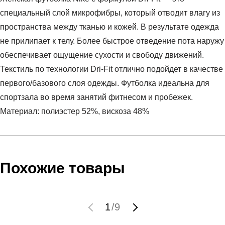
специальный слой микрофибры, который отводит влагу из
пространства между тканью и кожей. В результате одежда
не прилипает к телу. Более быстрое отведение пота наружу
обеспечивает ощущение сухости и свободу движений.
Текстиль по технологии Dri-Fit отлично подойдет в качестве
первого/базового слоя одежды. Футболка идеальна для
спортзала во время занятий фитнесом и пробежек.
Материал: полиэстер 52%, вискоза 48%
Условия оплаты
Артикул:
AT5464-573
Оставить отзыв
Наименование:
Футболка женская W NSW ESSNTL
Инструкция по оплате есть в самом конце счета, который
Похожие товары
TEE HBR NFS
высылает Вам менеджер.
Пол:
женский
Обратите внимание, что при не верном заполнении данных
Бренд:
Nike
мы не увидим Вашу оплату.
1
/
9
Модель:
W NSW ESSNTL TEE HBR NFS
Вид спорта:
спортивный стиль