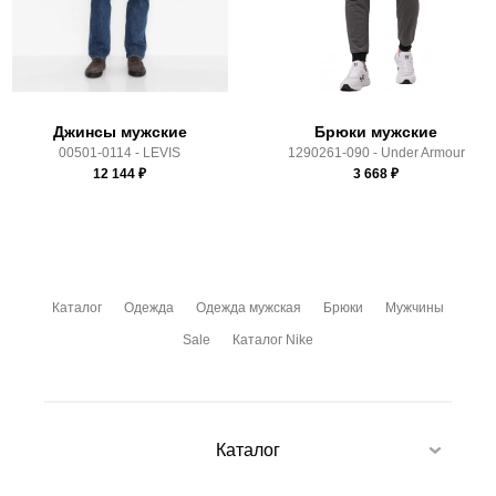
Здесь вы можете более детально ознакомиться с
условиями
оплаты
и
доставки
Джинсы мужские
Брюки мужские
00501-0114 - LEVIS
1290261-090 - Under Armour
12 144
₽
3 668
₽
Каталог
Одежда
Одежда мужская
Брюки
Мужчины
Sale
Каталог Nike
Каталог