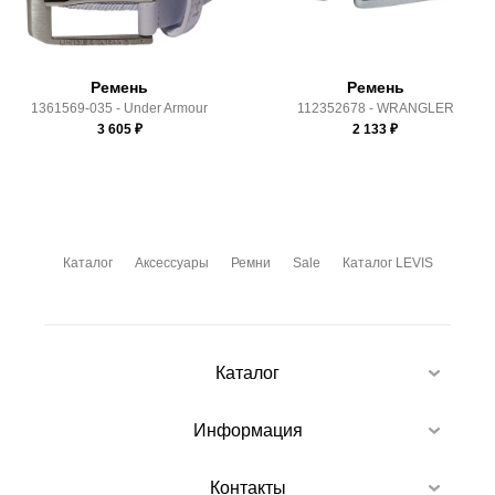
условиями
оплаты
и
доставки
Ремень
Ремень
1361569-035 - Under Armour
112352678 - WRANGLER
3 605
₽
2 133
₽
Каталог
Аксессуары
Ремни
Sale
Каталог LEVIS
Каталог
Информация
Контакты