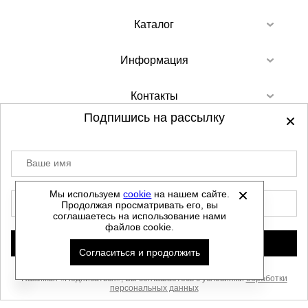
Каталог
Информация
Контакты
Подпишись на рассылку
Ваше имя
©
2012-2026 - Sellgroup.ru - все права
защищены.
Мы используем
cookie
на нашем сайте.
E-mail
Продолжая просматривать его, вы
Данный сайт не является интернет магазином и
соглашаетесь на использование нами
не является публичной офертой.
файлов cookie.
Политика обработки персональных данных
Подписаться
Согласиться и продолжить
Автоматизировано -
Нажимая «Подписаться», Вы соглашаетесь с условиями
обработки
персональных данных