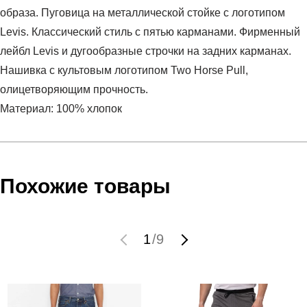
образа. Пуговица на металлической стойке с логотипом
Levis. Классический стиль с пятью карманами. Фирменный
лейбл Levis и дугообразные строчки на задних карманах.
Нашивка с культовым логотипом Two Horse Pull,
олицетворяющим прочность.
Материал: 100% хлопок
Условия оплаты
Артикул:
00501-3385
Оставить отзыв
Наименование:
Джинсы мужские Levi's ® 501® Original
Инструкция по оплате есть в самом конце счета, который
Похожие товары
Jeans Light Indigo Destructed
высылает Вам менеджер.
Пол:
мужской
Обратите внимание, что при не верном заполнении данных
Бренд:
LEVIS
мы не увидим Вашу оплату.
1
/
9
Модель:
Levi's ® 501® Original Jeans Light Indigo
Destructed
Доставка
Вид спорта:
спортивный стиль
Состав:
100% хлопок
Самовывоз в Москве.