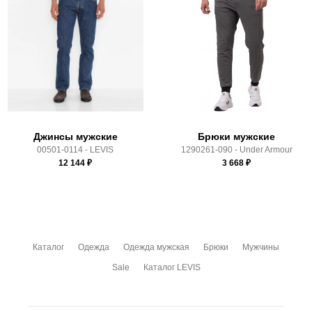
Производитель:
Китай
Доставка по России всеми транспортными ТК, а также с
Линейка:
501
Почтой Росии и СДЭК.
Срок отгрузки:
3-4 рабочих дня
Здесь вы можете более детально ознакомиться с
условиями
оплаты
и
доставки
Джинсы мужские
Брюки мужские
00501-0114 - LEVIS
1290261-090 - Under Armour
12 144
₽
3 668
₽
Каталог
Одежда
Одежда мужская
Брюки
Мужчины
Sale
Каталог LEVIS