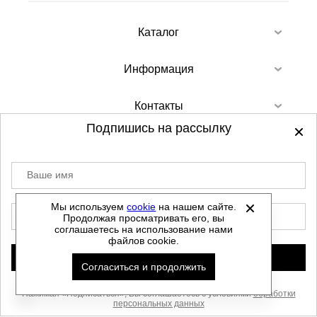
Каталог
Информация
Контакты
Подпишись на рассылку
Ваше имя
©
2012-2026 - Sellgroup.ru - все права
защищены.
Мы используем
cookie
на нашем сайте.
E-mail
Продолжая просматривать его, вы
Данный сайт не является интернет магазином и
соглашаетесь на использование нами
не является публичной офертой.
файлов cookie.
Политика обработки персональных данных
Подписаться
Согласиться и продолжить
Автоматизировано -
Нажимая «Подписаться», Вы соглашаетесь с условиями
обработки
персональных данных