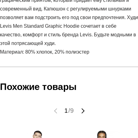
графическим принтом, который придает ему стильный и
современный вид. Капюшон с регулируемыми шнурками
позволяет вам подстроить его под свои предпочтения. Худи
Levis Men Standard Graphic Hoodie сочетает в себе
качество, комфорт и стиль бренда Levis. Будьте модными в
этой потрясающей худи.
Материал: 80% хлопок, 20% полиэстер
Условия оплаты
Артикул:
38424-0046
Оставить отзыв
Наименование:
Джемпер мужской LEVI´S Standard
Инструкция по оплате есть в самом конце счета, который
Похожие товары
Graphic Sweatshirt
высылает Вам менеджер.
Пол:
мужской
Обратите внимание, что при не верном заполнении данных
Бренд:
LEVIS
мы не увидим Вашу оплату.
1
/
9
Модель:
LEVI´S Standard Graphic Sweatshirt
Вид спорта:
спортивный стиль
Доставка
Состав:
80% хлопок, 20% полиэстер
Производитель:
Пакистан