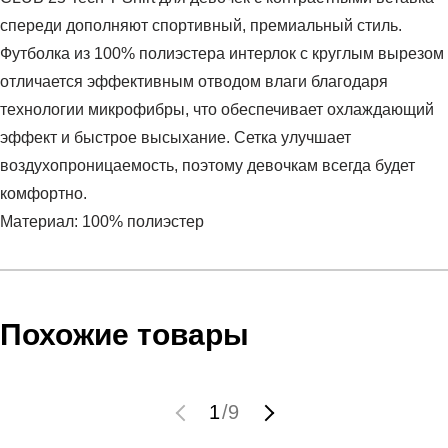
спереди дополняют спортивный, премиальный стиль.
Футболка из 100% полиэстера интерлок с круглым вырезом
отличается эффективным отводом влаги благодаря
технологии микрофибры, что обеспечивает охлаждающий
эффект и быстрое высыхание. Сетка улучшает
воздухопроницаемость, поэтому девочкам всегда будет
комфортно.
Материал: 100% полиэстер
Условия оплаты
Артикул:
816725-WH
Оставить отзыв
Наименование:
Футболка детская CLUB 25 Tech T-Shirt
Инструкция по оплате есть в самом конце счета, который
Похожие товары
Girls
высылает Вам менеджер.
Пол:
дети
Обратите внимание, что при не верном заполнении данных
Бренд:
HEAD
мы не увидим Вашу оплату.
1
/
9
Модель:
CLUB 25 Tech T-Shirt Girls
Вид спорта:
теннис