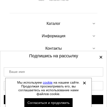
Каталог
Информация
Контакты
Подпишись на рассылку
Ваше имя
©
2012-2026 - Sellgroup.ru - все права
защищены.
Мы используем
cookie
на нашем сайте.
E-mail
Продолжая просматривать его, вы
Данный сайт не является интернет магазином и
соглашаетесь на использование нами
не является публичной офертой.
файлов cookie.
Политика обработки персональных данных
Подписаться
Согласиться и продолжить
Автоматизировано -