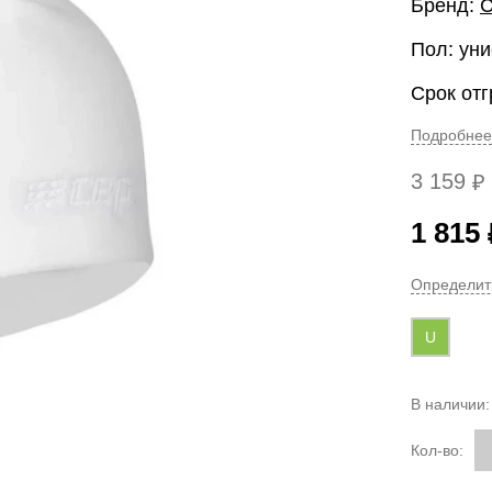
Бренд:
Пол: уни
Срок отг
Подробнее
3 159
₽
1 815
Определит
U
В наличии
Кол-во: