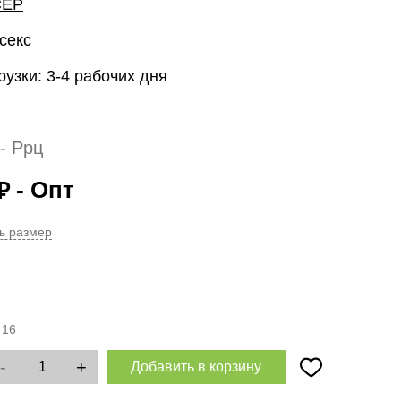
CEP
секс
рузки: 3-4 рабочих дня
- Ррц
- Опт
₽
ь размер
:
16
-
+
Добавить в корзину