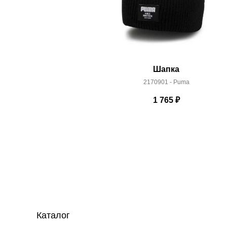
Шапка
2170901 - Puma
1 765
₽
Каталог