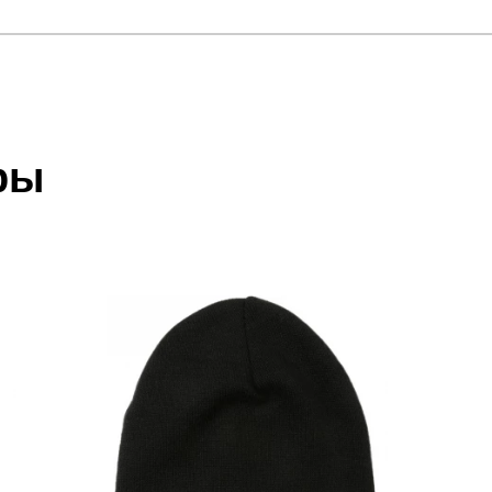
отзыв
 который высылает Вам менеджер.
ии данных мы не увидим Вашу оплату.
ры
акже с Почтой Росии и СДЭК.
 условиями
оплаты
и
доставки