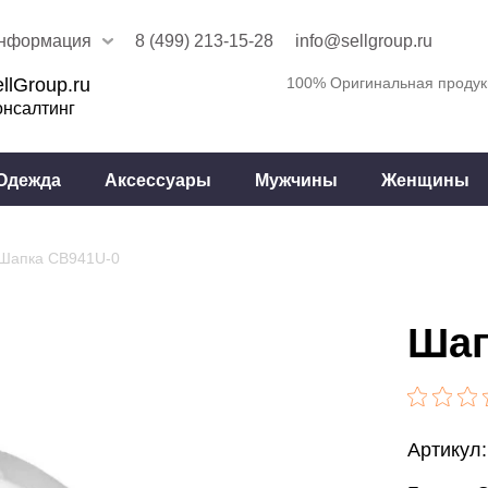
нформация
8 (499) 213-15-28
info@sellgroup.ru
llGroup.ru
100% Оригинальная продук
онсалтинг
Одежда
Аксессуары
Мужчины
Женщины
Шапка CB941U-0
Шап
Артикул