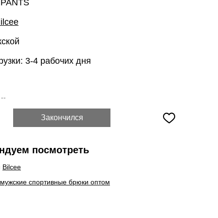
 PANTS
ilcee
жской
рузки: 3-4 рабочих дня
:
--
Закончился
ндуем посмотреть
ы
Bilcee
 мужские спортивные брюки оптом