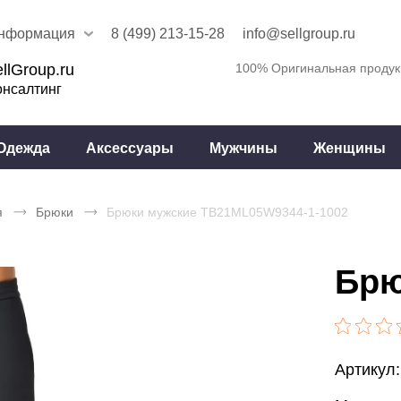
нформация
8 (499) 213-15-28
info@sellgroup.ru
llGroup.ru
100% Оригинальная продук
онсалтинг
Одежда
Аксессуары
Мужчины
Женщины
я
Брюки
Брюки мужские TB21ML05W9344-1-1002
Брю
Артикул