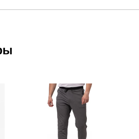
отзыв
 который высылает Вам менеджер.
ии данных мы не увидим Вашу оплату.
ры
акже с Почтой Росии и СДЭК.
 условиями
оплаты
и
доставки