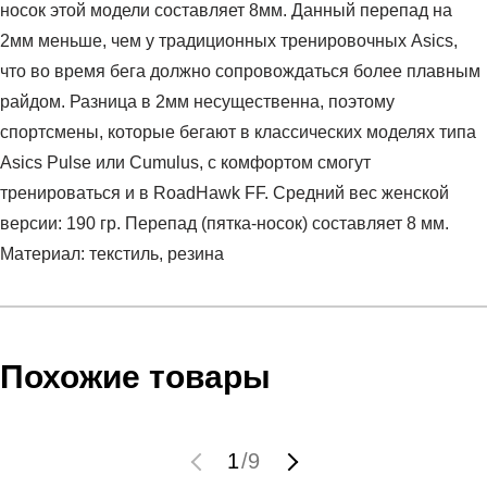
носок этой модели составляет 8мм. Данный перепад на
2мм меньше, чем у традиционных тренировочных Asics,
что во время бега должно сопровождаться более плавным
райдом. Разница в 2мм несущественна, поэтому
спортсмены, которые бегают в классических моделях типа
Asics Pulse или Cumulus, с комфортом смогут
тренироваться и в RoadHawk FF. Средний вес женской
версии: 190 гр. Перепад (пятка-носок) составляет 8 мм.
Материал: текстиль, резина
Условия оплаты
Артикул:
T7D7N-5093
Оставить отзыв
Наименование:
Кроссовки женские RoadHawk FF
Инструкция по оплате есть в самом конце счета, который
Похожие товары
Пол:
женский
высылает Вам менеджер.
Бренд:
Asics
Обратите внимание, что при не верном заполнении данных
Модель:
RoadHawk FF
мы не увидим Вашу оплату.
1
/
9
Вид спорта:
бег