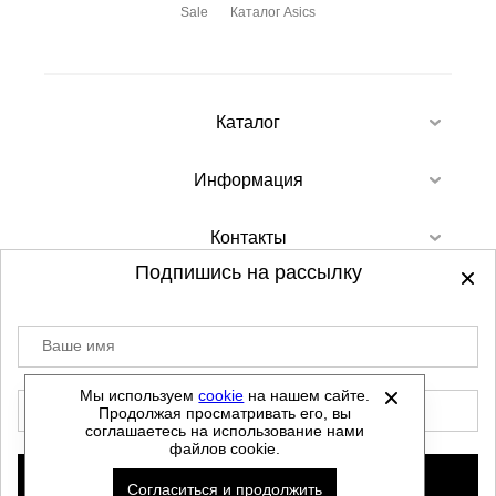
Sale
Каталог Asics
Каталог
Информация
Контакты
Подпишись на рассылку
Ваше имя
©
2012-2026 - Sellgroup.ru - все права
защищены.
Мы используем
cookie
на нашем сайте.
E-mail
Продолжая просматривать его, вы
Данный сайт не является интернет магазином и
соглашаетесь на использование нами
не является публичной офертой.
файлов cookie.
Политика обработки персональных данных
Подписаться
Согласиться и продолжить