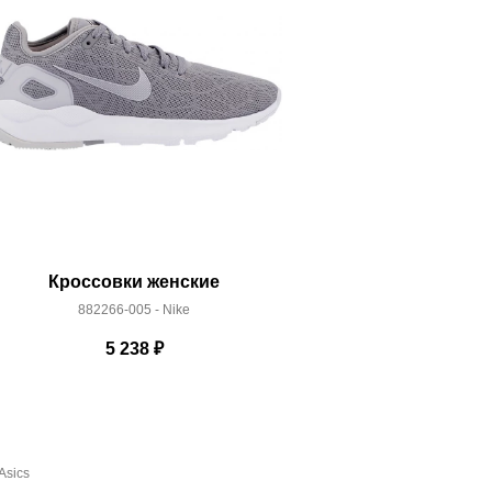
Кроссовки женские
Кроссо
882266-005 - Nike
AQ177
5 238
₽
Asics