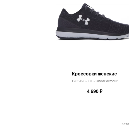
Кроссовки женские
1285490-001 - Under Armour
4 690
₽
Ката