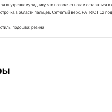
ря внутреннему заднику, что позволяет ногам оставаться в
строчка в области пальцев, Сетчатый верх. PATRIOT 12 п
екстиль; подошва: резина
отзыв
12
 который высылает Вам менеджер.
ии данных мы не увидим Вашу оплату.
ры
акже с Почтой Росии и СДЭК.
 текстиль; подошва: резина
 условиями
оплаты
и
доставки