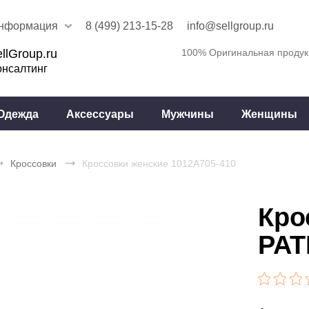
нформация
8 (499) 213-15-28
info@sellgroup.ru
llGroup.ru
100% Оригинальная продук
онсалтинг
Одежда
Аксессуары
Мужчины
Женщины
Кроссовки
Кроссовки женские 1012A705-410
Кро
PAT