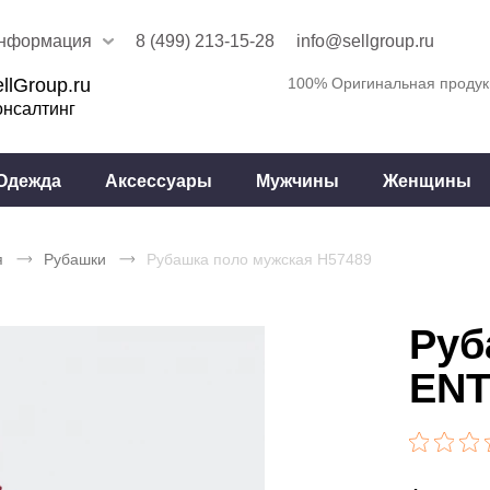
нформация
8 (499) 213-15-28
info@sellgroup.ru
llGroup.ru
100% Оригинальная продук
онсалтинг
Одежда
Аксессуары
Мужчины
Женщины
я
Рубашки
Рубашка поло мужская H57489
Руб
ENT