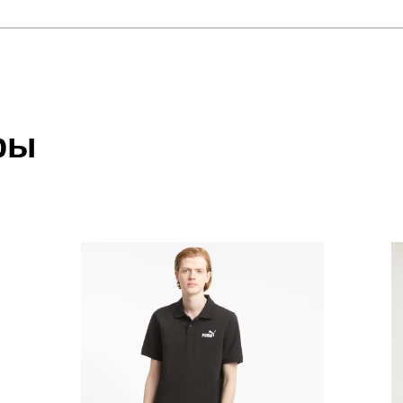
отзыв
2 POLO
 который высылает Вам менеджер.
ии данных мы не увидим Вашу оплату.
ры
акже с Почтой Росии и СДЭК.
 условиями
оплаты
и
доставки