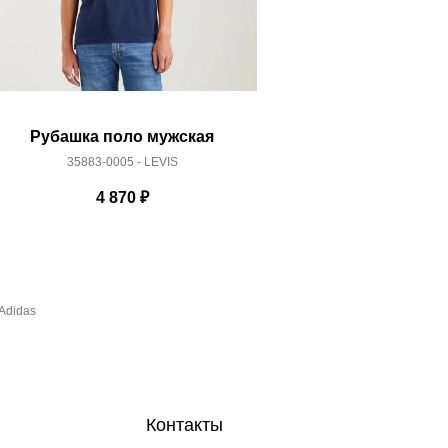
Рубашка поло мужская
Рубашка
35883-0005 - LEVIS
35883
4 870
₽
Adidas
Контакты