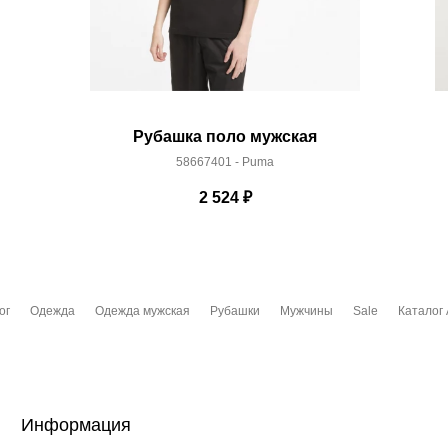
Рубашка поло мужская
58667401 - Puma
2 524
₽
ог
Одежда
Одежда мужская
Рубашки
Мужчины
Sale
Каталог 
Информация