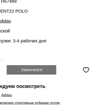
: H57489
 ENT22 POLO
didas
жской
рузки: 3-4 рабочих дня
:
--
Закончился
ндуем посмотреть
ы
Adidas
 мужские спортивные рубашки оптом