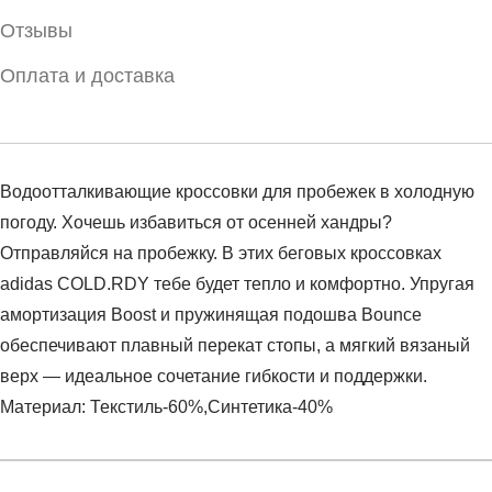
Отзывы
Оплата и доставка
Водоотталкивающие кроссовки для пробежек в холодную
погоду. Хочешь избавиться от осенней хандры?
Отправляйся на пробежку. В этих беговых кроссовках
adidas COLD.RDY тебе будет тепло и комфортно. Упругая
амортизация Boost и пружинящая подошва Bounce
обеспечивают плавный перекат стопы, а мягкий вязаный
верх — идеальное сочетание гибкости и поддержки.
Материал: Текстиль-60%,Синтетика-40%
Условия оплаты
Артикул:
S42543
Оставить отзыв