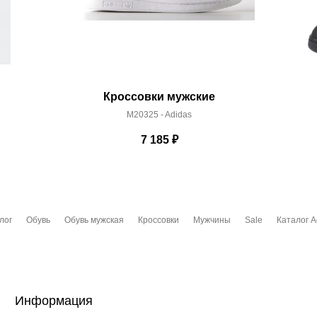
Кроссовки мужские
M20325 - Adidas
7 185
₽
лог
Обувь
Обувь мужская
Кроссовки
Мужчины
Sale
Каталог A
Информация