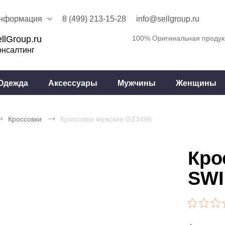
нформация
8 (499) 213-15-28
info@sellgroup.ru
llGroup.ru
100% Оригинальная продук
онсалтинг
Одежда
Аксессуары
Мужчины
Женщины
Кроссовки
Кроссовки мужские GZ3496
Кро
SWI