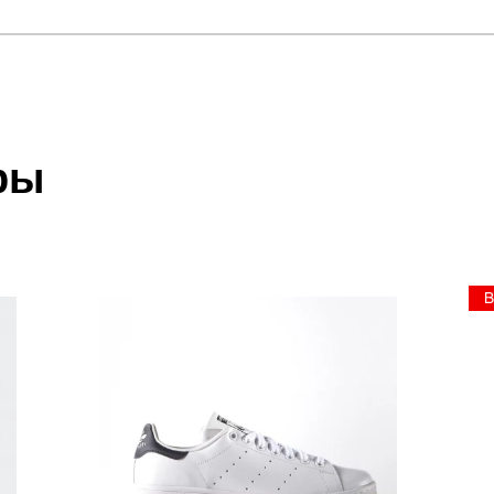
отзыв
N 22
 который высылает Вам менеджер.
ии данных мы не увидим Вашу оплату.
ры
акже с Почтой Росии и СДЭК.
 условиями
оплаты
и
доставки