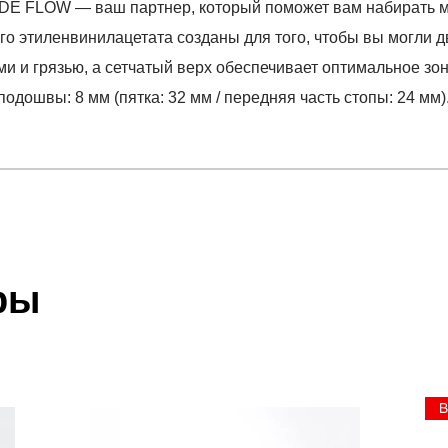
E FLOW — ваш партнер, который поможет вам набирать ми
ого этиленвинилацетата созданы для того, чтобы вы могли д
и и грязью, а сетчатый верх обеспечивает оптимальное з
дошвы: 8 мм (пятка: 32 мм / передняя часть стопы: 24 мм)
отзыв
 SOULSTRIDE FLOW
 который высылает Вам менеджер.
ии данных мы не увидим Вашу оплату.
ры
акже с Почтой Росии и СДЭК.
 условиями
оплаты
и
доставки