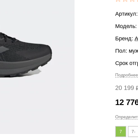
Артикул
Модель
Бренд:
A
Пол: му
Срок отг
Подробнее
20 199
12 77
Определит
7
7-