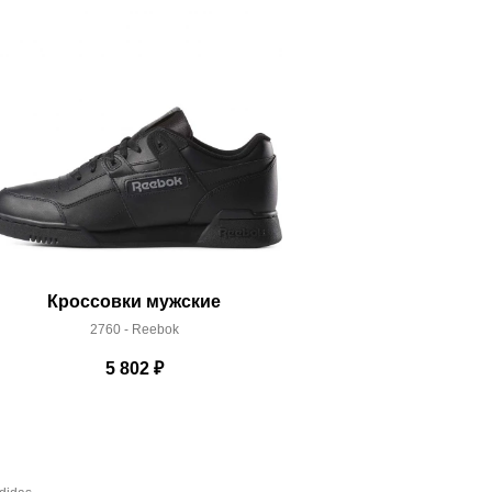
Кроссовки мужские
Кроссо
2760 - Reebok
58052
5 802
₽
1