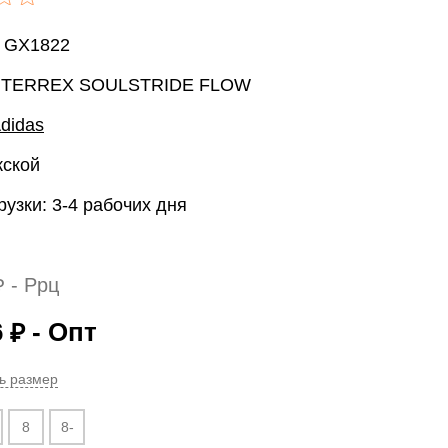
: GX1822
: TERREX SOULSTRIDE FLOW
didas
жской
рузки: 3-4 рабочих дня
- Ррц
₽
6
- Опт
₽
ь размер
8
8-