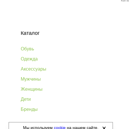
Ката
Каталог
Обувь
Одежда
Аксессуары
Мужчины
Женщины
Дети
Бренды
Мы используем
cookie
на нашем сайте.
©
2012-2026 - Sellgroup.ru - все права защищены.