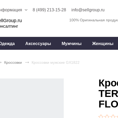
нформация
8 (499) 213-15-28
info@sellgroup.ru
llGroup.ru
100% Оригинальная продук
онсалтинг
Одежда
Аксессуары
Мужчины
Женщины
Кроссовки
Кроссовки мужские GX1822
Кро
TER
FL