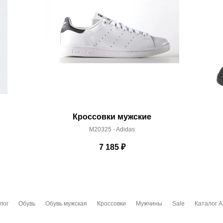
Кроссовки мужские
M20325 - Adidas
7 185
₽
лог
Обувь
Обувь мужская
Кроссовки
Мужчины
Sale
Каталог A