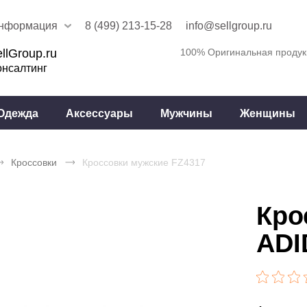
нформация
8 (499) 213-15-28
info@sellgroup.ru
llGroup.ru
100% Оригинальная продук
онсалтинг
Одежда
Аксессуары
Мужчины
Женщины
Кроссовки
Кроссовки мужские FZ4317
Кро
ADI