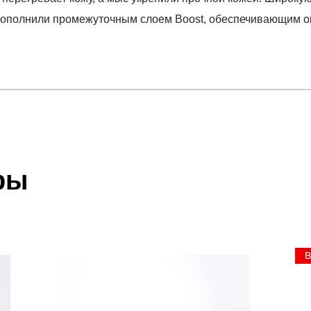
 дополнили промежуточным слоем Boost, обеспечивающим 
отзыв
-3 ORISAN
 который высылает Вам менеджер.
ии данных мы не увидим Вашу оплату.
ры
акже с Почтой Росии и СДЭК.
 условиями
оплаты
и
доставки