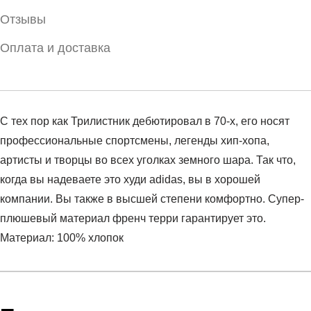
Отзывы
Оплата и доставка
С тех пор как Трилистник дебютировал в 70-х, его носят
профессиональные спортсмены, легенды хип-хопа,
артисты и творцы во всех уголках земного шара. Так что,
когда вы надеваете это худи adidas, вы в хорошей
компании. Вы также в высшей степени комфортно. Супер-
плюшевый материал френч терри гарантирует это.
Материал: 100% хлопок
Условия оплаты
Артикул:
IM4489
Оставить отзыв
Наименование:
Худи мужское TREFOIL HOODY
Инструкция по оплате есть в самом конце счета, который