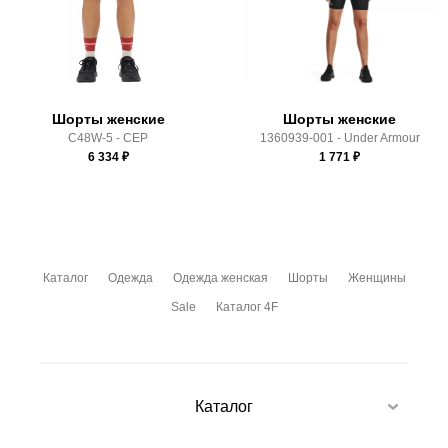
Здесь вы можете более детально ознакомиться с
условиями
оплаты
и
доставки
Шорты женские
Шорты женские
C48W-5 - CEP
1360939-001 - Under Armour
6 334
₽
1 771
₽
Каталог
Одежда
Одежда женская
Шорты
Женщины
Sale
Каталог 4F
Каталог