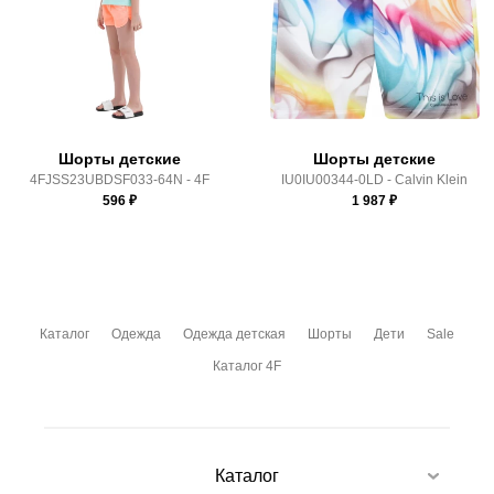
Здесь вы можете более детально ознакомиться с
условиями
оплаты
и
доставки
Шорты детские
Шорты детские
4FJSS23UBDSF033-64N - 4F
IU0IU00344-0LD - Calvin Klein
596
₽
1 987
₽
Каталог
Одежда
Одежда детская
Шорты
Дети
Sale
Каталог 4F
Каталог