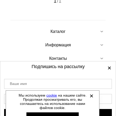
1
/
1
Каталог
Информация
Контакты
Подпишись на рассылку
Ваше имя
©
2012-2026 - Sellgroup.ru - все права
защищены.
Мы используем
cookie
на нашем сайте.
E-mail
Продолжая просматривать его, вы
Данный сайт не является интернет магазином и
соглашаетесь на использование нами
не является публичной офертой.
файлов cookie.
Политика обработки персональных данных
Подписаться