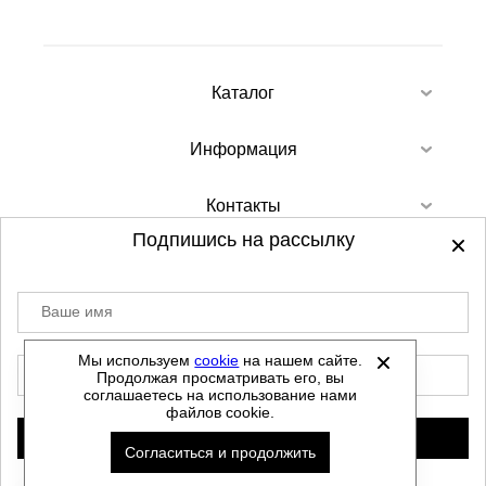
Каталог
Информация
Контакты
Подпишись на рассылку
Ваше имя
©
2012-2026 - Sellgroup.ru - все права
защищены.
Мы используем
cookie
на нашем сайте.
E-mail
Продолжая просматривать его, вы
Данный сайт не является интернет магазином и
соглашаетесь на использование нами
не является публичной офертой.
файлов cookie.
Политика обработки персональных данных
Подписаться
Согласиться и продолжить
Автоматизировано -